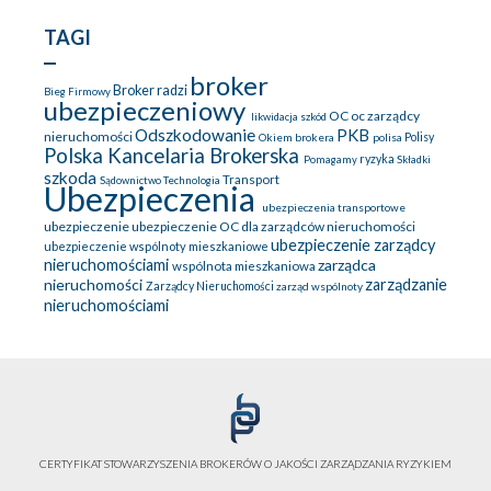
TAGI
broker
Broker radzi
Bieg Firmowy
ubezpieczeniowy
OC
oc zarządcy
likwidacja szkód
Odszkodowanie
PKB
nieruchomości
Okiem brokera
polisa
Polisy
Polska Kancelaria Brokerska
ryzyka
Pomagamy
Składki
szkoda
Transport
Sądownictwo
Technologia
Ubezpieczenia
ubezpieczenia transportowe
ubezpieczenie
ubezpieczenie OC dla zarządców nieruchomości
ubezpieczenie zarządcy
ubezpieczenie wspólnoty mieszkaniowe
nieruchomościami
zarządca
wspólnota mieszkaniowa
nieruchomości
zarządzanie
Zarządcy Nieruchomości
zarząd wspólnoty
nieruchomościami
CERTYFIKAT STOWARZYSZENIA BROKERÓW O JAKOŚCI ZARZĄDZANIA RYZYKIEM