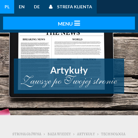
PL
EN
DE
STREFA KLIENTA
Artykuły
STRONA GŁÓWNA
BAZA WIEDZY
ARTYKUŁY
TECHNOLOGIA