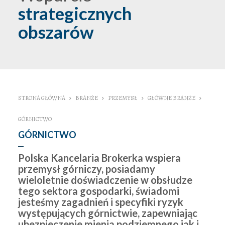
strategicznych
obszarów
STRONA GŁÓWNA
BRANŻE
PRZEMYSŁ
GŁÓWNE BRANŻE
GÓRNICTWO
GÓRNICTWO
Polska Kancelaria Brokerka wspiera
przemysł górniczy, posiadamy
wieloletnie doświadczenie w obsłudze
tego sektora gospodarki, świadomi
jesteśmy zagadnień i specyfiki ryzyk
występujących górnictwie, zapewniając
ubezpieczenie mienia podziemnego jak i