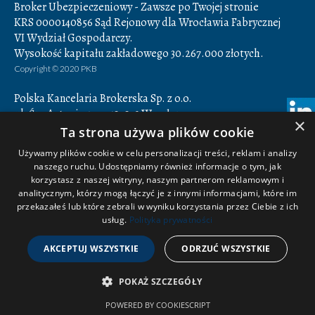
Broker Ubezpieczeniowy - Zawsze po Twojej stronie
KRS 0000140856 Sąd Rejonowy dla Wrocławia Fabrycznej
VI Wydział Gospodarczy.
Wysokość kapitału zakładowego 30.267.000 złotych.
Copyright © 2020 PKB
Polska Kancelaria Brokerska Sp. z o.o.
ul. Św. Antoniego 7,
50-073
Wrocław
×
Godziny otwarcia: 8.00-16.00
Ta strona używa plików cookie
NIP 897-16-78-884,
REGON 932849082
Używamy plików cookie w celu personalizacji treści, reklam i analizy
naszego ruchu. Udostępniamy również informacje o tym, jak
+48 71 350 14 42
korzystasz z naszej witryny, naszym partnerom reklamowym i
+48 71 350 14 43
analitycznym, którzy mogą łączyć je z innymi informacjami, które im
biuro@pkbroker.pl
przekazałeś lub które zebrali w wyniku korzystania przez Ciebie z ich
śledź nas na facebooku
usług.
Polityka prywatności
obserwuj nas na linkedin
AKCEPTUJ WSZYSTKIE
ODRZUĆ WSZYSTKIE
POKAŻ SZCZEGÓŁY
POWERED BY COOKIESCRIPT