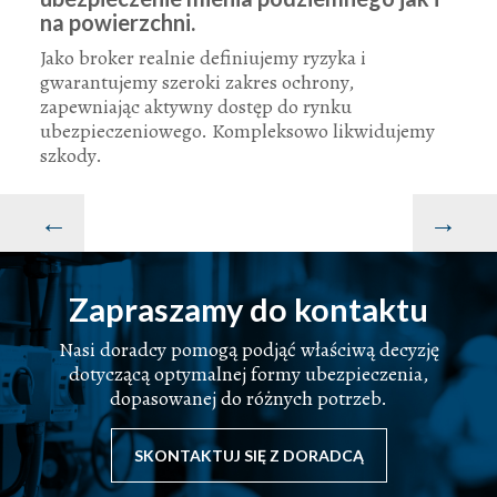
na powierzchni.
Jako broker realnie definiujemy ryzyka i
gwarantujemy szeroki zakres ochrony,
zapewniając aktywny dostęp do rynku
ubezpieczeniowego. Kompleksowo likwidujemy
szkody.
←
→
Zapraszamy do kontaktu
Nasi doradcy pomogą podjąć właściwą decyzję
dotyczącą optymalnej formy ubezpieczenia,
dopasowanej do różnych potrzeb.
SKONTAKTUJ SIĘ Z DORADCĄ