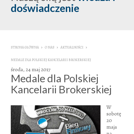
doświadczenie
STRONA GŁÓWNA
O NAS
AKTUALNOŚCI
MEDALE DLA POLSKIEJ KANCELARII BROKERSKIEJ
środa, 24 maj 2017
Medale dla Polskiej
Kancelarii Brokerskiej
W
sobotę
20
maja
na