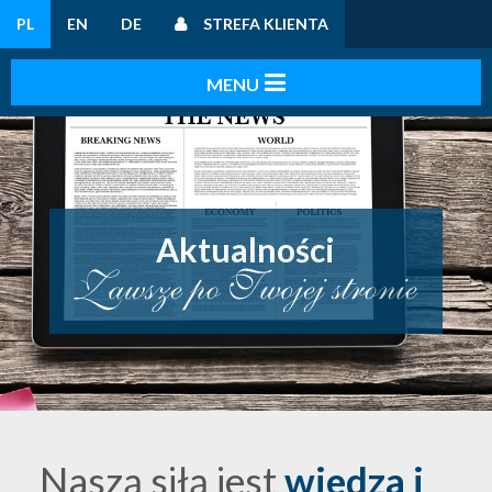
PL
EN
DE
STREFA KLIENTA
Aktualności
Naszą siłą jest
wiedza i