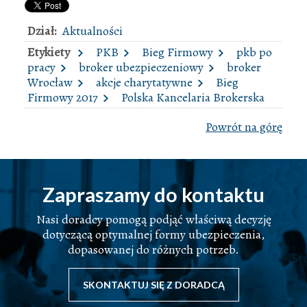
Dział:
Aktualności
Etykiety
PKB
Bieg Firmowy
pkb po
pracy
broker ubezpieczeniowy
broker
Wrocław
akcje charytatywne
Bieg
Firmowy 2017
Polska Kancelaria Brokerska
Powrót na górę
Zapraszamy do kontaktu
Nasi doradcy pomogą podjąć właściwą decyzję
dotyczącą optymalnej formy ubezpieczenia,
dopasowanej do różnych potrzeb.
SKONTAKTUJ SIĘ Z DORADCĄ