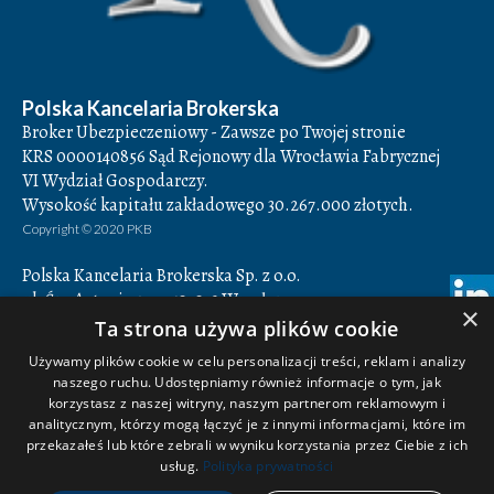
Polska Kancelaria Brokerska
Broker Ubezpieczeniowy - Zawsze po Twojej stronie
KRS 0000140856 Sąd Rejonowy dla Wrocławia Fabrycznej
VI Wydział Gospodarczy.
Wysokość kapitału zakładowego 30.267.000 złotych.
Copyright © 2020 PKB
Polska Kancelaria Brokerska Sp. z o.o.
ul. Św. Antoniego 7,
50-073
Wrocław
×
Godziny otwarcia: 8.00-16.00
Ta strona używa plików cookie
NIP 897-16-78-884,
REGON 932849082
Używamy plików cookie w celu personalizacji treści, reklam i analizy
naszego ruchu. Udostępniamy również informacje o tym, jak
+48 71 350 14 42
korzystasz z naszej witryny, naszym partnerom reklamowym i
+48 71 350 14 43
analitycznym, którzy mogą łączyć je z innymi informacjami, które im
biuro@pkbroker.pl
przekazałeś lub które zebrali w wyniku korzystania przez Ciebie z ich
śledź nas na facebooku
usług.
Polityka prywatności
obserwuj nas na linkedin