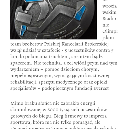
wrocła
wskim
Stadio
nie
Olimpi
jskim
team brokerów Polskiej Kancelarii Brokerskiej
wziął udział w sztafecie - 5 uczestników contra 5
km do pokonania truchtem, sprintem bądź
spacerem. Nie technika, a cel wiódł prym nad tym
wydarzeniem – pomoc dzieciom chorym,
niepełnosprawnym, wymagającym kosztownej
rehabilitacji, sprzętu medycznego oraz opieki
specjalistów – podopiecznym fundacji Everest
Mimo braku słońca nie zabrakło energii
skumulowanej w 6000 tysiącach uczestników
gotowych do biegu. Bieg firmowy to impreza
sportowa, która ma nie tylko pomagać, ale
również integrować pracowników wrocławskich i