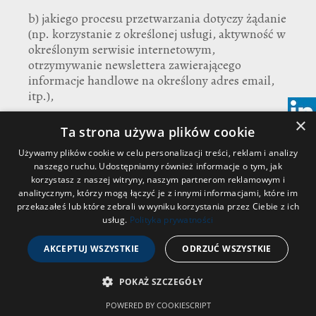
b) jakiego procesu przetwarzania dotyczy żądanie
(np. korzystanie z określonej usługi, aktywność w
określonym serwisie internetowym,
otrzymywanie newslettera zawierającego
informacje handlowe na określony adres email,
itp.),
×
Ta strona używa plików cookie
c) jakich celów przetwarzania dotyczy żądanie
(np. cele marketingowe, cele analityczne, itp.).
Używamy plików cookie w celu personalizacji treści, reklam i analizy
naszego ruchu. Udostępniamy również informacje o tym, jak
korzystasz z naszej witryny, naszym partnerom reklamowym i
5. Jeżeli Administrator nie będzie w stanie ustalić
analitycznym, którzy mogą łączyć je z innymi informacjami, które im
treści żądania lub zidentyfikować osoby
przekazałeś lub które zebrali w wyniku korzystania przez Ciebie z ich
składającej wniosek w oparciu o dokonane
usług.
Polityka prywatności
zgłoszenie, zwróci się do wnioskodawcy o
dodatkowe informacje.
AKCEPTUJ WSZYSTKIE
ODRZUĆ WSZYSTKIE
6. Odpowiedź na zgłoszenia zostanie udzielona w
POKAŻ SZCZEGÓŁY
ciągu miesiąca od jego otrzymania. W razie
POWERED BY COOKIESCRIPT
konieczności przedłużenia tego terminu,