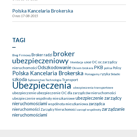
Polska Kancelaria Brokerska
O nas
17-08-2015
TAGI
broker
Broker radzi
Bieg Firmowy
ubezpieczeniowy
OC
oc zarządcy
likwidacja szkód
Odszkodowanie
PKB
nieruchomości
Okiem brokera
polisa
Polisy
Polska Kancelaria Brokerska
ryzyka
Pomagamy
Składki
szkoda
Transport
Sądownictwo
Technologia
Ubezpieczenia
ubezpieczenia transportowe
ubezpieczenie
ubezpieczenie OC dla zarządców nieruchomości
ubezpieczenie zarządcy
ubezpieczenie wspólnoty mieszkaniowe
nieruchomościami
zarządca
wspólnota mieszkaniowa
nieruchomości
zarządzanie
Zarządcy Nieruchomości
zarząd wspólnoty
nieruchomościami