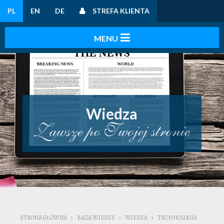
PL
EN
DE
STREFA KLIENTA
Wiedza
STRONA GŁÓWNA
BAZA WIEDZY
WIEDZA
TECHNOLOGIA