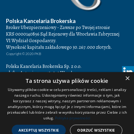
Polska Kancelaria Brokerska
Broker Ubezpieczeniowy - Zawsze po Twojej stronie
KRS 0000140856 Sąd Rejonowy dla Wrocławia Fabrycznej
VI Wydział Gospodarczy.
Wysokość kapitału zakładowego 30.267.000 złotych.
Copyright © 2020 PKB
Polska Kancelaria Brokerska Sp. z o.o.
ul. Św. Antoniego 7,
50-073
Wrocław
×
Godziny otwarcia: 8.00-16.00
Ta strona używa plików cookie
NIP 897-16-78-884,
REGON 932849082
Używamy plików cookie w celu personalizacji treści, reklam i analizy
naszego ruchu. Udostępniamy również informacje o tym, jak
+48 71 350 14 42
korzystasz z naszej witryny, naszym partnerom reklamowym i
+48 71 350 14 43
analitycznym, którzy mogą łączyć je z innymi informacjami, które im
biuro@pkbroker.pl
przekazałeś lub które zebrali w wyniku korzystania przez Ciebie z ich
śledź nas na facebooku
usług.
Polityka prywatności
obserwuj nas na linkedin
AKCEPTUJ WSZYSTKIE
ODRZUĆ WSZYSTKIE