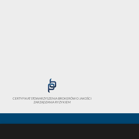
CERTYFIKAT STOWARZYSZENIA BROKERÓW O JAKOŚCI
ZARZĄDZANIA RYZYKIEM
Polska Kancelaria Brokerska