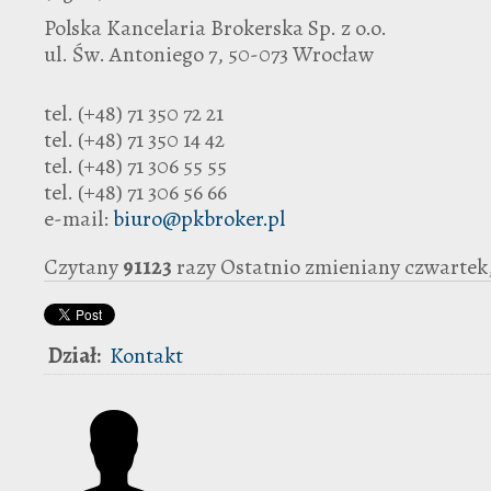
Polska Kancelaria Brokerska Sp. z o.o.
ul. Św. Antoniego 7, 50-073 Wrocław
tel. (+48) 71 350 72 21
tel. (+48) 71 350 14 42
tel. (+48) 71 306 55 55
tel. (+48) 71 306 56 66
e-mail:
biuro@pkbroker.pl
Czytany
91123
razy
Ostatnio zmieniany czwartek, 
Dział:
Kontakt