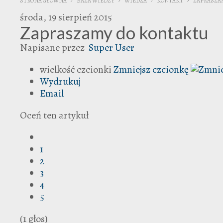
STRONA GŁÓWNA
BAZA WIEDZY
WIEDZA
KONTAKT
ZAPRASZA
środa, 19 sierpień 2015
Zapraszamy do kontaktu
Napisane przez
Super User
wielkość czcionki
Zmniejsz czcionkę
Wydrukuj
Email
Oceń ten artykuł
1
2
3
4
5
(1 głos)