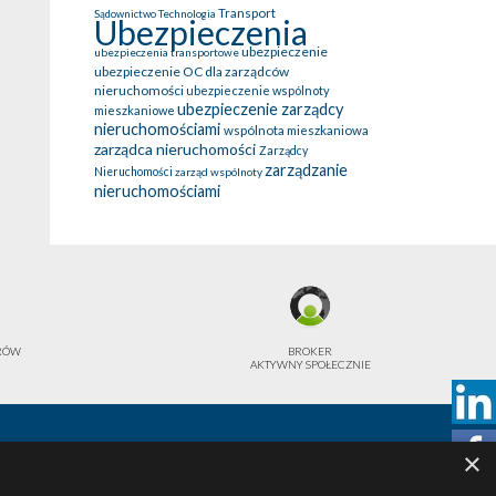
Transport
Sądownictwo
Technologia
Ubezpieczenia
ubezpieczenie
ubezpieczenia transportowe
ubezpieczenie OC dla zarządców
nieruchomości
ubezpieczenie wspólnoty
ubezpieczenie zarządcy
mieszkaniowe
nieruchomościami
wspólnota mieszkaniowa
zarządca nieruchomości
Zarządcy
zarządzanie
Nieruchomości
zarząd wspólnoty
nieruchomościami
ERÓW
BROKER
AKTYWNY SPOŁECZNIE
×
4 42
Polityka prywatności