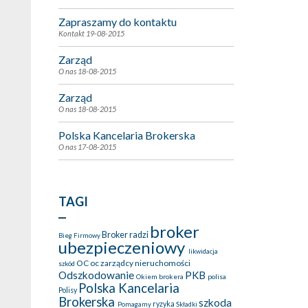
Zapraszamy do kontaktu
Kontakt
19-08-2015
Zarząd
O nas
18-08-2015
Zarząd
O nas
18-08-2015
Polska Kancelaria Brokerska
O nas
17-08-2015
TAGI
broker
Broker radzi
Bieg Firmowy
ubezpieczeniowy
likwidacja
OC
oc zarządcy nieruchomości
szkód
Odszkodowanie
PKB
Okiem brokera
polisa
Polska Kancelaria
Polisy
Brokerska
szkoda
ryzyka
Pomagamy
Składki