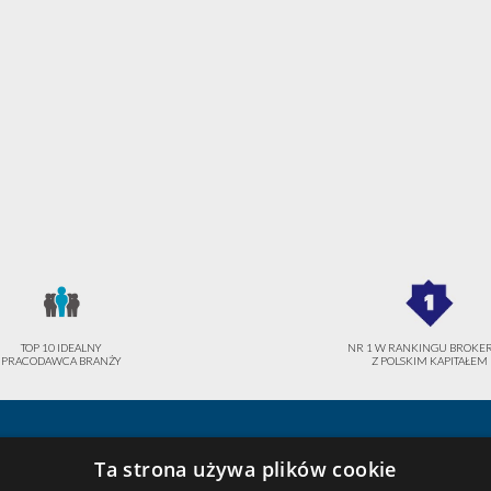
TOP 10 IDEALNY
NR 1 W RANKINGU BROK
PRACODAWCA BRANŻY
Z POLSKIM KAPITAŁEM
Ta strona używa plików cookie
Polska Kancelaria Brokerska Sp. z
+48 71 350 1