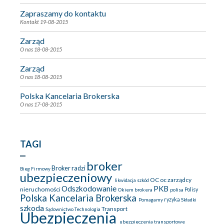
Zapraszamy do kontaktu
Kontakt
19-08-2015
Zarząd
O nas
18-08-2015
Zarząd
O nas
18-08-2015
Polska Kancelaria Brokerska
O nas
17-08-2015
TAGI
broker
Broker radzi
Bieg Firmowy
ubezpieczeniowy
OC
oc zarządcy
likwidacja szkód
Odszkodowanie
PKB
nieruchomości
Okiem brokera
polisa
Polisy
Polska Kancelaria Brokerska
ryzyka
Pomagamy
Składki
szkoda
Transport
Sądownictwo
Technologia
Ubezpieczenia
ubezpieczenia transportowe