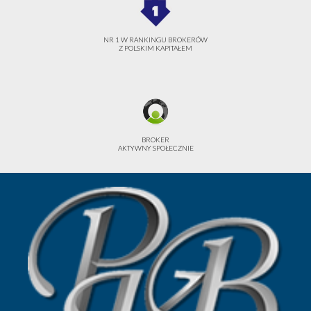
NR 1 W RANKINGU BROKERÓW
Z POLSKIM KAPITAŁEM
BROKER
AKTYWNY SPOŁECZNIE