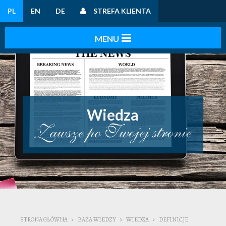
PL
EN
DE
STREFA KLIENTA
Wiedza
STRONA GŁÓWNA
BAZA WIEDZY
WIEDZA
DEFINICJE