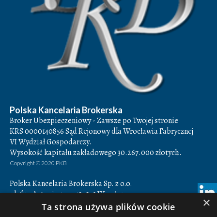
Polska Kancelaria Brokerska
Broker Ubezpieczeniowy - Zawsze po Twojej stronie
KRS 0000140856 Sąd Rejonowy dla Wrocławia Fabrycznej
VI Wydział Gospodarczy.
Wysokość kapitału zakładowego 30.267.000 złotych.
Copyright © 2020 PKB
Polska Kancelaria Brokerska Sp. z o.o.
ul. Św. Antoniego 7,
50-073
Wrocław
×
Godziny otwarcia: 8.00-16.00
Ta strona używa plików cookie
NIP 897-16-78-884,
REGON 932849082