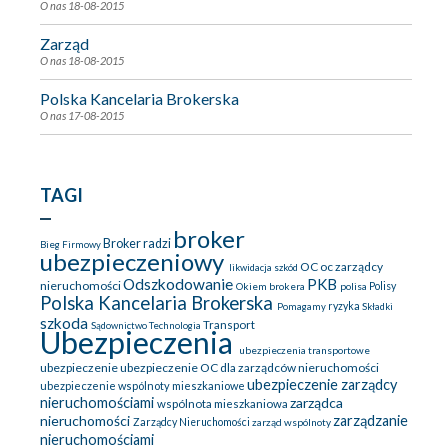
O nas
18-08-2015
Zarząd
O nas
18-08-2015
Polska Kancelaria Brokerska
O nas
17-08-2015
TAGI
broker
Broker radzi
Bieg Firmowy
ubezpieczeniowy
OC
oc zarządcy
likwidacja szkód
Odszkodowanie
PKB
nieruchomości
Okiem brokera
polisa
Polisy
Polska Kancelaria Brokerska
ryzyka
Pomagamy
Składki
szkoda
Transport
Sądownictwo
Technologia
Ubezpieczenia
ubezpieczenia transportowe
ubezpieczenie
ubezpieczenie OC dla zarządców nieruchomości
ubezpieczenie zarządcy
ubezpieczenie wspólnoty mieszkaniowe
nieruchomościami
zarządca
wspólnota mieszkaniowa
nieruchomości
zarządzanie
Zarządcy Nieruchomości
zarząd wspólnoty
nieruchomościami