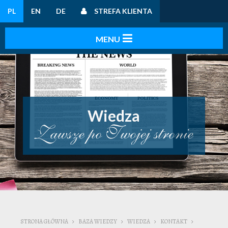
PL
EN
DE
STREFA KLIENTA
Wiedza
STRONA GŁÓWNA
BAZA WIEDZY
WIEDZA
KONTAKT