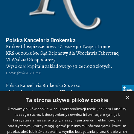
Polska Kancelaria Brokerska
Broker Ubezpieczeniowy - Zawsze po Twojej stronie
KRS 0000140856 Sąd Rejonowy dla Wrocławia Fabrycznej
VI Wydział Gospodarczy.
Wysokość kapitału zakładowego 30.267.000 złotych.
Copyright © 2020 PKB
Polska Kancelaria Brokerska Sp. z o.o.
ul. Św. Antoniego 7,
50-073
Wrocław
×
Godziny otwarcia: 8.00-16.00
Ta strona używa plików cookie
NIP 897-16-78-884,
REGON 932849082
Używamy plików cookie w celu personalizacji treści, reklam i analizy
naszego ruchu. Udostępniamy również informacje o tym, jak
+48 71 350 14 42
korzystasz z naszej witryny, naszym partnerom reklamowym i
+48 71 350 14 43
analitycznym, którzy mogą łączyć je z innymi informacjami, które im
biuro@pkbroker.pl
przekazałeś lub które zebrali w wyniku korzystania przez Ciebie z ich